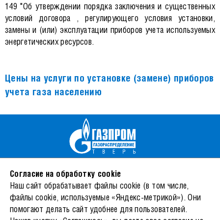
149 "Об утверждении порядка заключения и существенных
условий договора , регулирующего условия установки,
замены и (или) эксплуатации приборов учета используемых
энергетических ресурсов.
Цены на услуги по установке (замене) приборов
учета газа населению
170026, Тверь, ул. Фурманова, 12/4
Согласие на обработку cookie
© 2026 АО «Газпром газораспределение Тверь»
Наш сайт обрабатывает файлы cookie (в том числе,
Режим работы
файлы cookie, используемые «Яндекс-метрикой»). Они
Пн-Чт: 8:30-17:30, Пт: 8:30-16:45, перерыв 12:30-13:21
помогают делать сайт удобнее для пользователей.
Сб-Вс - Выходной