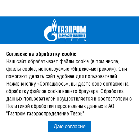
170026, Тверь, ул. Фурманова, 12/4
Согласие на обработку cookie
© 2026 АО «Газпром газораспределение Тверь»
Наш сайт обрабатывает файлы cookie (в том числе,
Режим работы
файлы cookie, используемые «Яндекс-метрикой»). Они
Пн-Чт: 8:30-17:30, Пт: 8:30-16:45, перерыв 12:30-13:21
помогают делать сайт удобнее для пользователей.
Сб-Вс - Выходной
Нажав кнопку «Соглашаюсь», вы даете свое согласие на
Тел.: +74822522758
обработку файлов cookie вашего браузера. Обработка
8-800-100-01-54
данных пользователей осуществляется в соответствии с
info@tver-gaz.ru
Политикой обработки персональных данных
в АО
"Газпром газораспределение Тверь"
Социальные сети
Даю согласие
ООО "Газпром межрегионгаз"